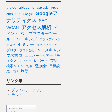
a-blog
ablogcms
appleple
Apps
Googleア
cms
CPI
Google
ナリティクス
SEO
アクセス解析
WCAN
イ
ベント
ウェブマスターツー
ル
コワーキング
スタンディング
セミナー
デスク
タグマネージャ
ベースキャン
ブログ
ブログ合宿
プ名古屋
ユニバーサルアナリテ
ィクス
レポート
英語
レビュー
勉強会
検索クエリ
目標設
司会
定
旅行
用語
リンク集
プライバシーポリシー
テスト