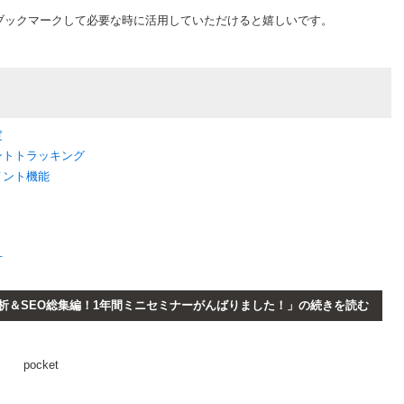
ブックマークして必要な時に活用していただけると嬉しいです。
定
ベントトラッキング
メント機能
方
析＆SEO総集編！1年間ミニセミナーがんばりました！」の続きを読む
pocket