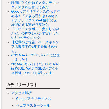
腰痛に耐えかねてスタンディン
グデスクを自作してみた
Googleアナリティクスのおすす
め本！『できる逆引き Google
アナリティクス Web解析の現
場で使える実践ワザ240』
「スピーチラボ」に参加して学
んだ、今後プレゼンで実行した
い3つのテクニック
【退職のご報告】ベースキャン
プ名古屋での2年半を振り返っ
て。
CSS Nite in KOBE, Vol.6 に登壇
しました！
2015年2月27日（金）CSS Nite
in KOBE, Vol.6 でSEOとアクセ
ス解析についてお話します！
カテゴリーリスト
アクセス解析
Googleアナリティクス
ウェブマスターツール