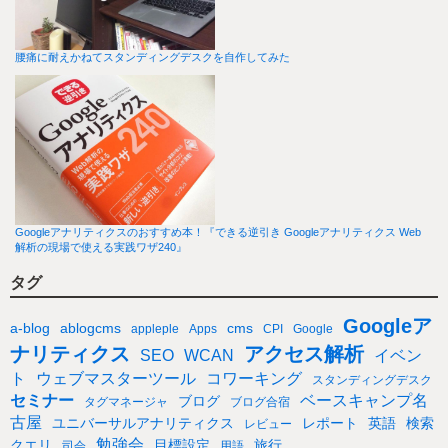
腰痛に耐えかねてスタンディングデスクを自作してみた
Googleアナリティクスのおすすめ本！『できる逆引き Googleアナリティクス Web
解析の現場で使える実践ワザ240』
タグ
Googleア
a-blog
ablogcms
cms
appleple
Apps
CPI
Google
ナリティクス
アクセス解析
SEO
WCAN
イベン
ト
ウェブマスターツール
コワーキング
スタンディングデスク
セミナー
ベースキャンプ名
ブログ
タグマネージャ
ブログ合宿
古屋
ユニバーサルアナリティクス
レポート
英語
検索
レビュー
勉強会
クエリ
目標設定
旅行
司会
用語