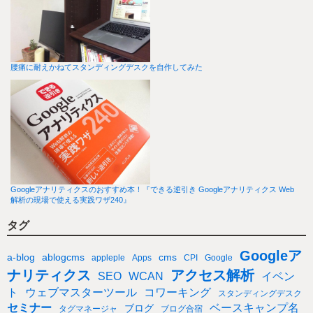
腰痛に耐えかねてスタンディングデスクを自作してみた
Googleアナリティクスのおすすめ本！『できる逆引き Googleアナリティクス Web
解析の現場で使える実践ワザ240』
タグ
Googleア
a-blog
ablogcms
cms
appleple
Apps
CPI
Google
ナリティクス
アクセス解析
SEO
WCAN
イベン
ト
ウェブマスターツール
コワーキング
スタンディングデスク
セミナー
ベースキャンプ名
ブログ
タグマネージャ
ブログ合宿