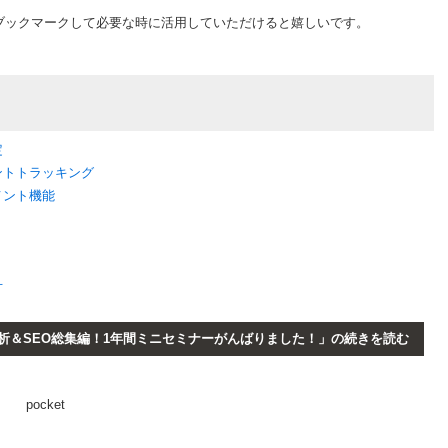
ブックマークして必要な時に活用していただけると嬉しいです。
定
ベントトラッキング
メント機能
方
析＆SEO総集編！1年間ミニセミナーがんばりました！」の続きを読む
pocket