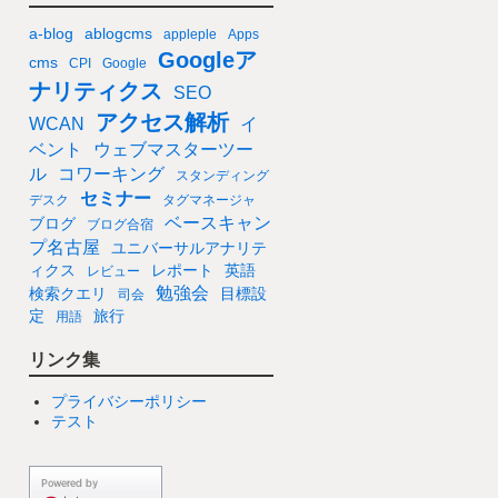
a-blog
ablogcms
appleple
Apps
Googleア
cms
CPI
Google
ナリティクス
SEO
アクセス解析
WCAN
イ
ベント
ウェブマスターツー
ル
コワーキング
スタンディング
セミナー
デスク
タグマネージャ
ベースキャン
ブログ
ブログ合宿
プ名古屋
ユニバーサルアナリテ
ィクス
レポート
英語
レビュー
勉強会
検索クエリ
目標設
司会
定
旅行
用語
リンク集
プライバシーポリシー
テスト