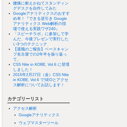
腰痛に耐えかねてスタンディン
グデスクを自作してみた
Googleアナリティクスのおすす
め本！『できる逆引き Google
アナリティクス Web解析の現
場で使える実践ワザ240』
「スピーチラボ」に参加して学
んだ、今後プレゼンで実行した
い3つのテクニック
【退職のご報告】ベースキャン
プ名古屋での2年半を振り返っ
て。
CSS Nite in KOBE, Vol.6 に登壇
しました！
2015年2月27日（金）CSS Nite
in KOBE, Vol.6 でSEOとアクセ
ス解析についてお話します！
カテゴリーリスト
アクセス解析
Googleアナリティクス
ウェブマスターツール