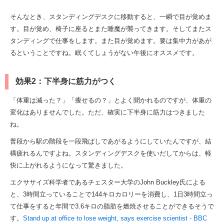
そんなとき、スタンディングデスクに移動すると、一瞬で目が覚めま
す。目が覚め、椅子に座るとまた睡魔が襲ってきます。そしてまたス
タンディングで仕事をします。また目が覚めます。要は集中力があが
るということですね。眠くてしょうがない午後にオススメです。
効果2：下半身に筋力がつく
「体重は減った？」「痩せるの？」とよく聞かれるのですが、体重の
変化はありませんでした。ただ、確実に下半身に筋力はつきました
ね。
普段から駅の階段を一段飛ばしであがるようにしていたんですが、結
構疲れるんですよね。スタンディングデスクを使いだしてからは、軽
快に上がれるようになって驚きました。
エクササイズ科学者であるチェスター大学のJohn Buckley氏による
と、3時間立っていることで144キロカロリーを消費し、1日3時間立っ
て仕事をすると年間で3.6キロの脂肪を燃焼させることができるそうで
す。
Stand up at office to lose weight, says exercise scientist - BBC