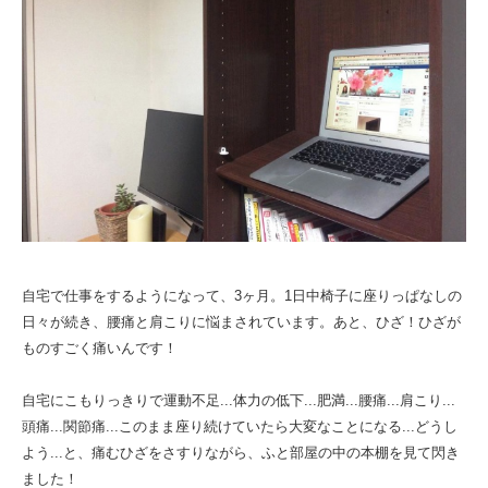
自宅で仕事をするようになって、3ヶ月。1日中椅子に座りっぱなしの
日々が続き、腰痛と肩こりに悩まされています。あと、ひざ！ひざが
ものすごく痛いんです！
自宅にこもりっきりで運動不足...体力の低下...肥満...腰痛...肩こり...
頭痛...関節痛...このまま座り続けていたら大変なことになる...どうし
よう...と、痛むひざをさすりながら、ふと部屋の中の本棚を見て閃き
ました！