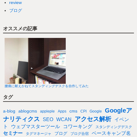
review
ブログ
オススメの記事
腰痛に耐えかねてスタンディングデスクを自作してみた
タグ
Googleア
a-blog
ablogcms
cms
appleple
Apps
CPI
Google
ナリティクス
アクセス解析
SEO
WCAN
イベン
ト
ウェブマスターツール
コワーキング
スタンディングデスク
セミナー
ベースキャンプ名
ブログ
タグマネージャ
ブログ合宿