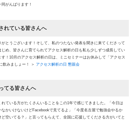
一同がんばります！
されている皆さんへ
りがとうございます！そして、私のつたない発表を聞きに来てくださって
はじめ、皆さんに育てられてアクセス解析の日も私も少しずつ成長してい
ます！10月のアクセス解析の日は、ミニセミナーはお休みして「アクセス
に飲みましょー！ ＞
アクセス解析の日 懇親会
ってる皆さんへ
くれている方がたくさんいることをこの1年で感じてきました。「今日は
なかいけないけどFacebookで見てるよ」「今度名古屋で勉強会やるか
けど空いてる？」と言ってもらえて、全国に応援してくださる方がいてと
！