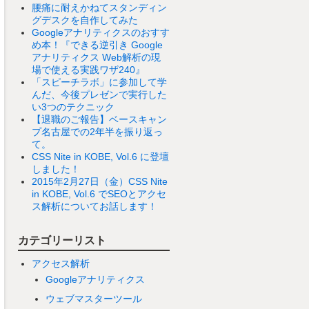
腰痛に耐えかねてスタンディン
グデスクを自作してみた
Googleアナリティクスのおすす
め本！『できる逆引き Google
アナリティクス Web解析の現
場で使える実践ワザ240』
「スピーチラボ」に参加して学
んだ、今後プレゼンで実行した
い3つのテクニック
【退職のご報告】ベースキャン
プ名古屋での2年半を振り返っ
て。
CSS Nite in KOBE, Vol.6 に登壇
しました！
2015年2月27日（金）CSS Nite
in KOBE, Vol.6 でSEOとアクセ
ス解析についてお話します！
カテゴリーリスト
アクセス解析
Googleアナリティクス
ウェブマスターツール